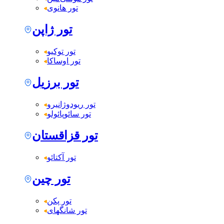
تور هانوی
تور ژاپن
تور توکیو
تور اوساکا
تور برزیل
تور ریودوژانیرو
تور سائوپائولو
تور قزاقستان
تور آکتائو
تور چین
تور پکن
تور شانگهای