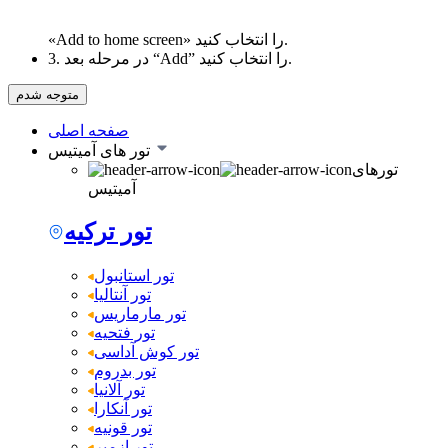
«Add to home screen» را انتخاب کنید.
3. در مرحله بعد “Add” را انتخاب کنید.
متوجه شدم
صفحه اصلی
تور های آمیتیس
تورهای
آمیتیس
تور ترکیه
تور استانبول
تور آنتالیا
تور مارماریس
تور فتحیه
تور کوش آداسی
تور بدروم
تور آلانیا
تور آنکارا
تور قونیه
تور ازمیر