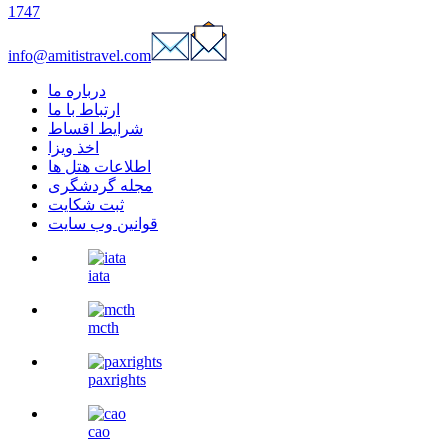
1747
info@amitistravel.com
درباره ما
ارتباط با ما
شرایط اقساط
اخذ ویزا
اطلاعات هتل ها
مجله گردشگری
ثبت شکایت
قوانین وب سایت
iata
mcth
paxrights
cao