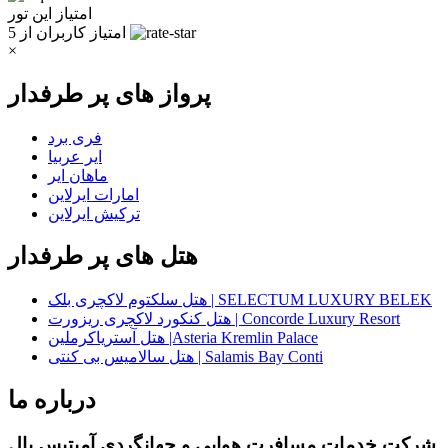
امتیاز این تور
امتیاز کاربران
از 5
×
پرواز های پر طرفدار
فری برد
ایر عربیا
ماهان ایر
امارات ایرلاین
ترکیش ایرلاین
هتل های پر طرفدار
هتل سلکتوم لاکچری بلک | SELECTUM LUXURY BELEK
هتل کنکورد لاکچری ریزورت | Concorde Luxury Resort
هتل آستریاکرملین |Asteria Kremlin Palace
هتل سالامیس بی کنتی | Salamis Bay Conti
درباره ما
شرکت خدمات مسافرت هوایی و جهانگردی آمیتیس بال