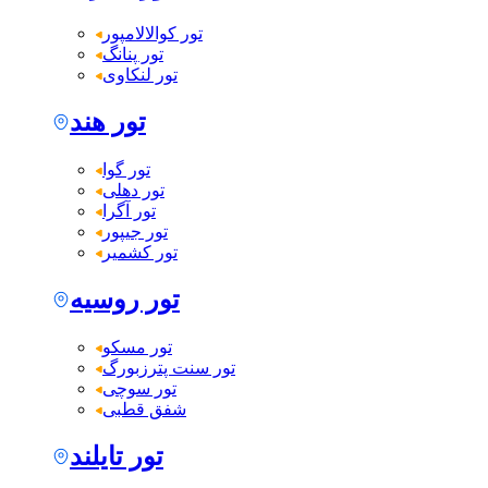
تور کوالالامپور
تور پنانگ
تور لنکاوی
تور هند
تور گوا
تور دهلی
تور آگرا
تور جیپور
تور کشمیر
تور روسیه
تور مسکو
تور سنت پترزبورگ
تور سوچی
شفق قطبی
تور تایلند