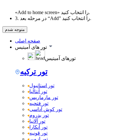
«Add to home screen» را انتخاب کنید.
3. در مرحله بعد “Add” را انتخاب کنید.
متوجه شدم
صفحه اصلی
تور های آمیتیس
تورهای آمیتیس
تور ترکیه
تور استانبول
تور آنتالیا
تور مارماریس
تور فتحیه
تور کوش آداسی
تور بدروم
تور آلانیا
تور آنکارا
تور قونیه
تور ازمیر