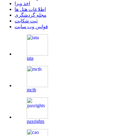
اخذ ویزا
اطلاعات هتل ها
مجله گردشگری
ثبت شکایت
قوانین وب سایت
iata
mcth
paxrights