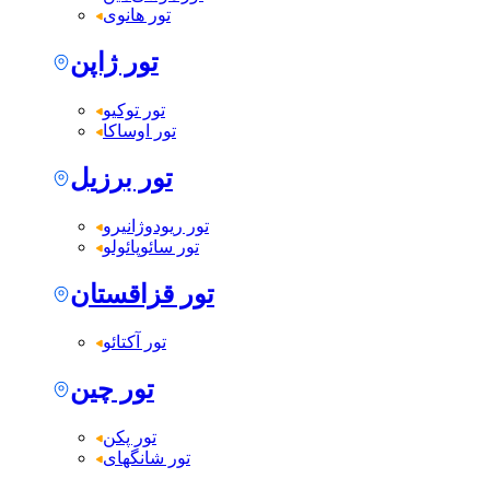
تور هانوی
تور ژاپن
تور توکیو
تور اوساکا
تور برزیل
تور ریودوژانیرو
تور سائوپائولو
تور قزاقستان
تور آکتائو
تور چین
تور پکن
تور شانگهای