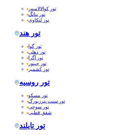
تور کوالالامپور
تور پنانگ
تور لنکاوی
تور هند
تور گوا
تور دهلی
تور آگرا
تور جیپور
تور کشمیر
تور روسیه
تور مسکو
تور سنت پترزبورگ
تور سوچی
شفق قطبی
تور تایلند