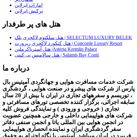
امارات ایرلاین
ترکیش ایرلاین
هتل های پر طرفدار
هتل سلکتوم لاکچری بلک | SELECTUM LUXURY BELEK
هتل کنکورد لاکچری ریزورت | Concorde Luxury Resort
هتل آستریاکرملین |Asteria Kremlin Palace
هتل سالامیس بی کنتی | Salamis Bay Conti
درباره ما
شرکت خدمات مسافرت هوایی و جهانگردی آمیتیس بال
پارس از شرکت های پیشرو در صنعت هوایی ، گردشگری
، توریسم و سفرههای تجاری در ایران با بیش از 20 سال
سابقه اجرائی، برگزار کننده تخصصی تورهای مسافرتی و
تجاری ( خروجی و ورودی ) و نمایندگی فروش کلیه
شرکت های هواپیمایی داخلی و خارجی همچنین عضویت
در انجمن هوایی بین المللی یاتا و انجمن صنفی دفاتر
سفر گردشگری ایران و نماینده انحصاری هواپیمایی
فریبرد در ایران میباشد. آمیتیس با نگاه احترام به حقوق