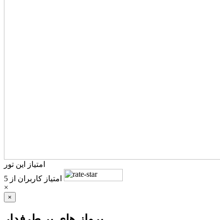
امتیاز این تور
امتیاز کاربران
از 5
×
×
پرواز های پر طرفدار