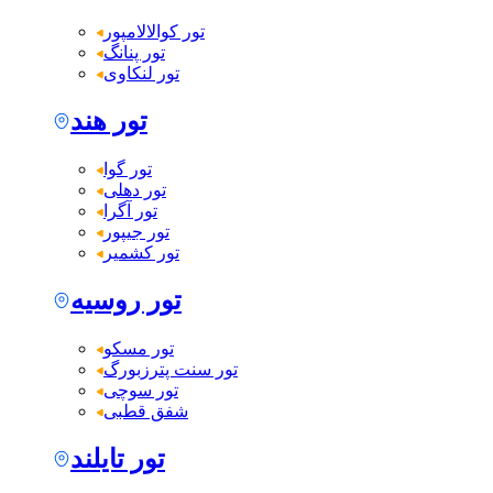
تور کوالالامپور
تور پنانگ
تور لنکاوی
تور هند
تور گوا
تور دهلی
تور آگرا
تور جیپور
تور کشمیر
تور روسیه
تور مسکو
تور سنت پترزبورگ
تور سوچی
شفق قطبی
تور تایلند