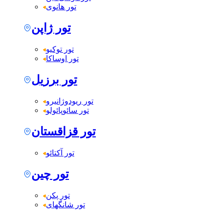
تور هانوی
تور ژاپن
تور توکیو
تور اوساکا
تور برزیل
تور ریودوژانیرو
تور سائوپائولو
تور قزاقستان
تور آکتائو
تور چین
تور پکن
تور شانگهای