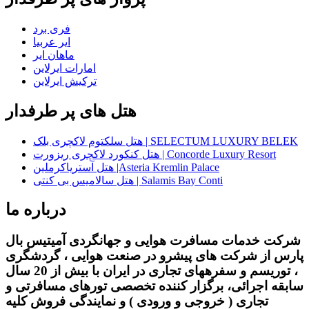
فری برد
ایر عربیا
ماهان ایر
امارات ایرلاین
ترکیش ایرلاین
هتل های پر طرفدار
هتل سلکتوم لاکچری بلک | SELECTUM LUXURY BELEK
هتل کنکورد لاکچری ریزورت | Concorde Luxury Resort
هتل آستریاکرملین |Asteria Kremlin Palace
هتل سالامیس بی کنتی | Salamis Bay Conti
درباره ما
شرکت خدمات مسافرت هوایی و جهانگردی آمیتیس بال
پارس از شرکت های پیشرو در صنعت هوایی ، گردشگری
، توریسم و سفرههای تجاری در ایران با بیش از 20 سال
سابقه اجرائی، برگزار کننده تخصصی تورهای مسافرتی و
تجاری ( خروجی و ورودی ) و نمایندگی فروش کلیه