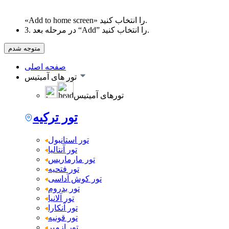
«Add to home screen» را انتخاب کنید.
3. در مرحله بعد “Add” را انتخاب کنید.
متوجه شدم
صفحه اصلی
تور های آمیتیس
تورهای آمیتیس
تور ترکیه
تور استانبول
تور آنتالیا
تور مارماریس
تور فتحیه
تور کوش آداسی
تور بدروم
تور آلانیا
تور آنکارا
تور قونیه
تور ازمیر